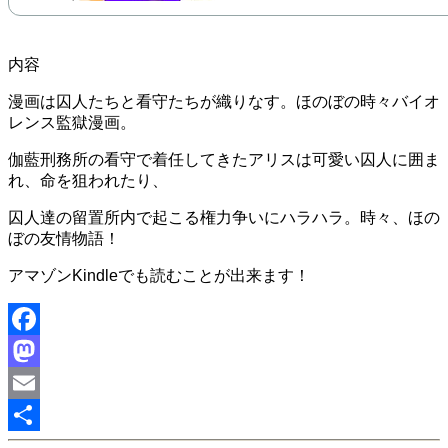
内容
漫画は囚人たちと看守たちが織りなす。ほのぼの時々バイオ
レンス監獄漫画。
伽藍刑務所の看守で着任してきたアリスは可愛い囚人に囲ま
れ、命を狙われたり、
囚人達の留置所内で起こる権力争いにハラハラ。時々、ほの
ぼの友情物語！
アマゾンKindleでも読むことが出来ます！
Facebook
Mastodon
Email
共