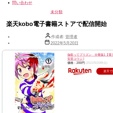
問い合わせ
カ
未分類
テ
ゴ
楽天kobo電子書籍ストアで配信開始
リ
ー
投
作成者:
管理者
稿
投
2022年5月20日
者
稿
日
伽藍ってプリズン 分冊版1【電子
安里コウジ ]
価格：200円
(2022/5/20時点)
楽天で