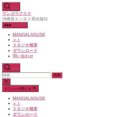
コ
検索
ン
マンガラグスク
テ
沖縄発エンタメ系出版社
ン
メニュー
ツ
へ
MANGALAGUSK
ス
ｖｒ
キ
スタジオ概要
ッ
ダウンロード
プ
問い合わせ
検索
検
索
検
対
索
メニューを閉じる
象:
を
閉
MANGALAGUSK
じ
ｖｒ
る
スタジオ概要
ダウンロード