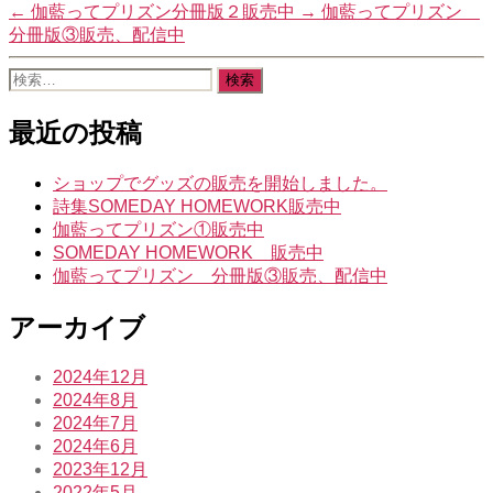
←
伽藍ってプリズン分冊版２販売中
→
伽藍ってプリズン
有
分冊版③販売、配信中
検
索
対
最近の投稿
象:
ショップでグッズの販売を開始しました。
詩集SOMEDAY HOMEWORK販売中
伽藍ってプリズン①販売中
SOMEDAY HOMEWORK 販売中
伽藍ってプリズン 分冊版③販売、配信中
アーカイブ
2024年12月
2024年8月
2024年7月
2024年6月
2023年12月
2022年5月